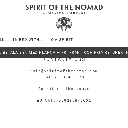
LL
IN BED WITH..
OM SPIRIT
U BETALA SEN MED KLARNA — FRI FRAKT OCH FRIA RETURER I
KONTAKTA OSS
info@spiritofthenomad.com
+46 72 384 0878
Spirit of the Nomad
EU VAT. 559205845601