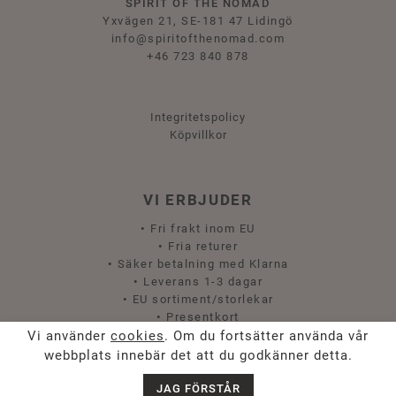
SPIRIT OF THE NOMAD
Yxvägen 21, SE-181 47 Lidingö
info@spiritofthenomad.com
+46 723 840 878
Integritetspolicy
Köpvillkor
VI ERBJUDER
•
Fri frakt inom EU
•
Fria returer
•
Säker betalning med Klarna
•
Leverans 1-3 dagar
•
EU sortiment/storlekar
•
Presentkort
Vi använder
cookies
. Om du fortsätter använda vår
webbplats innebär det att du godkänner detta.
JAG FÖRSTÅR
Chat with us